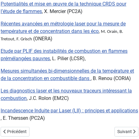
Potentialités et mise en œuvre de la technique CRDS pour
l’étude de flammes
, X. Mercier (PC2A)
Récentes avancées en métrologie laser pour la mesure de
température et de concentration dans les éco
,
M. Orain, B.
(ONERA)
Tretout, F. Grisch
Etude par PLIF des instabilités de combustion en flammes
prémélangées pauvres
, L. Pilier (LCSR),
Mesures simultanées bi-dimensionnelles de la température et
de la concentration en combustible dans
, B. Renou (CORIA)
Les diagnostics laser et les nouveaux traceurs intéressant la
combustion
, J.C. Rolon (EM2C)
Incandescence Induite par Laser (LII) : principes et applications
, E. Therssen (PC2A)
Article précédent : Exposition Feu
Article su
Précédent
Suivant