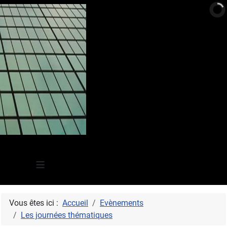
≡
Vous êtes ici :
Accueil
Evènements
Les journées thématiques