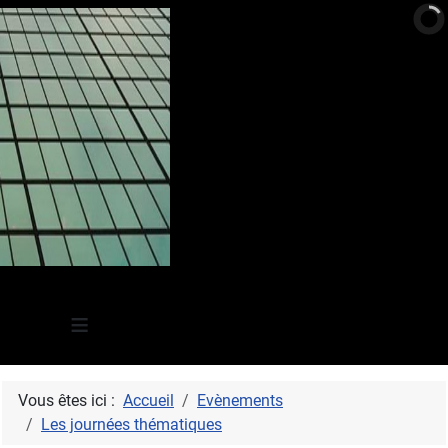
≡
Vous êtes ici :
Accueil
Evènements
Les journées thématiques