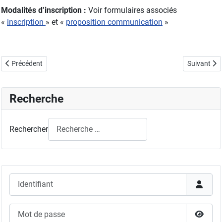
Modalités d’inscription :
Voir formulaires associés
«
inscription
» et «
proposition communication
»
Article précédent : Journée Thématique GFC Interactions transferts th
Article sui
Précédent
Suivant
Recherche
Rechercher
Identifiant
Mot de passe