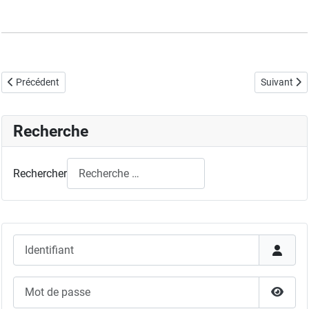
Article précédent : Les Assemblées Générales
Article suiv
Précédent
Suivant
Recherche
Rechercher
Identifiant
Mot de passe
Affich