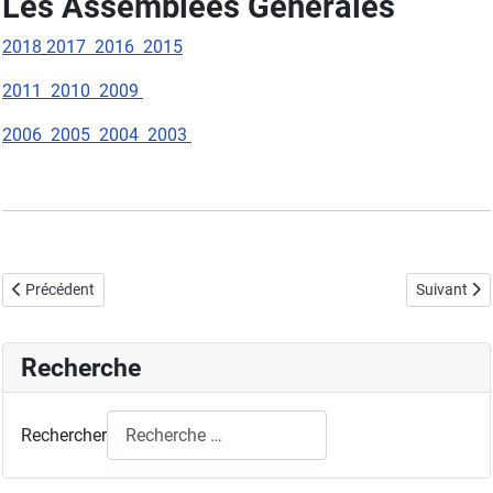
Les Assemblées Générales
2018
2017
2016
2015
2011
2010
2009
2006
2005
2004
2003
Article précédent : Adhésion GFC 2025
Article suiv
Précédent
Suivant
Recherche
Rechercher