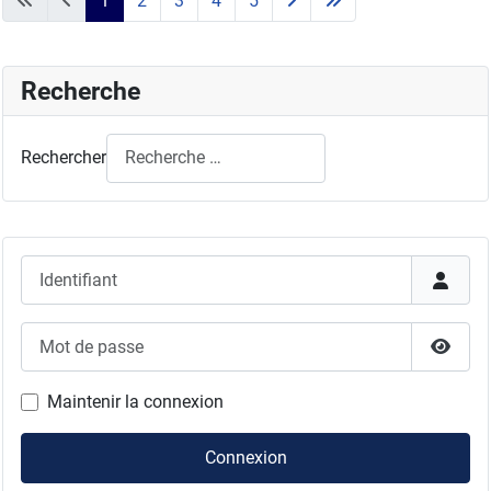
1
2
3
4
5
Recherche
Rechercher
Identifiant
Mot de passe
Affich
Maintenir la connexion
Connexion