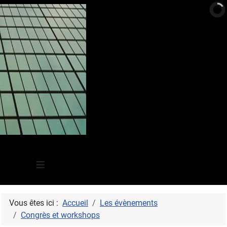
≡
Vous êtes ici :
Accueil
Les évènements
Congrès et workshops