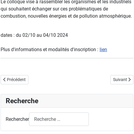
Le colloque vise à rassembler les organismes et les industriels
qui souhaitent échanger sur ces problématiques de
combustion, nouvelles énergies et de pollution atmosphérique.
dates : du 02/10 au 04/10 2024
Plus d'informations et modalités d'inscription :
lien
Article précédent : École d'été : Valorisation énergétique de la Biomasse
Article sui
Précédent
Suivant
Recherche
Rechercher