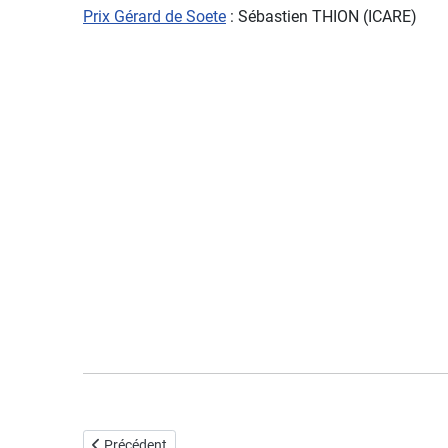
Prix Gérard de Soete
: Sébastien THION (ICARE)
Article précédent : 23 janvier 2020 à Toulouse, IMFT
Précédent