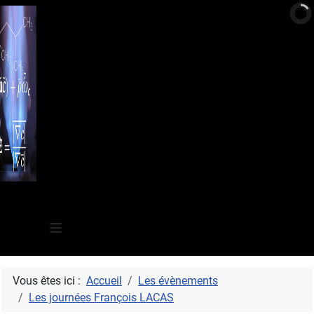
≡
Vous êtes ici :
Accueil
Les évènements
Les journées François LACAS