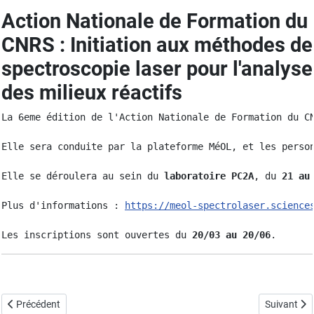
Action Nationale de Formation du
CNRS : Initiation aux méthodes de
spectroscopie laser pour l'analyse
des milieux réactifs
La 6eme édition de l'Action Nationale de Formation du C
Elle sera conduite par la plateforme MéOL, et les perso
Elle se déroulera au sein du 
laboratoire PC2A
, du 
21 au
Plus d'informations : 
https://meol-spectrolaser.science
Les inscriptions sont ouvertes du 
20/03 au 20/06
.
Article précédent : Journée thématique Combustion Turbulente
Article sui
Précédent
Suivant