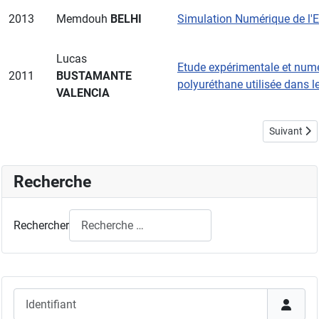
2013
Memdouh
BELHI
Simulation Numérique de l'E
Lucas
Etude expérimentale et numé
2011
BUSTAMANTE
polyuréthane utilisée dans 
VALENCIA
Article suiv
Suivant
Recherche
Rechercher
Identifiant