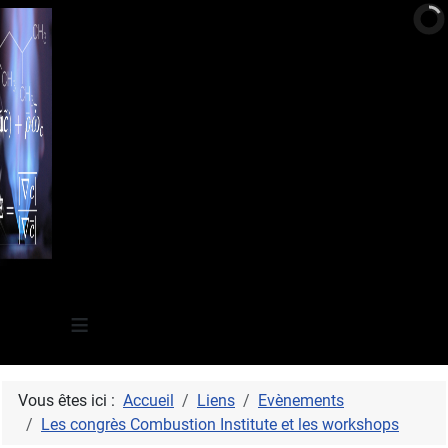
≡
Vous êtes ici :
Accueil
Liens
Evènements
Les congrès Combustion Institute et les workshops