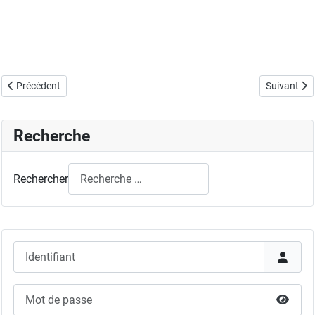
Article précédent : 39th International Symposium on Combustion
Article sui
Précédent
Suivant
Recherche
Rechercher
Identifiant
Mot de passe