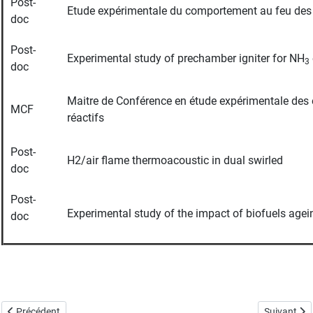
Post-
Etude expérimentale du comportement au feu des b
doc
Post-
Experimental study of prechamber igniter for NH
3
doc
Maitre de Conférence en étude expérimentale de
MCF
réactifs
Post-
H2/air flame thermoacoustic in dual swirled
doc
Post-
Experimental study of the impact of biofuels agei
doc
Article précédent : Stage M2
Article suiv
Précédent
Suivant