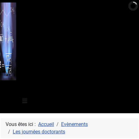
≡
Vous êtes ici :
Accueil
Evènements
Les journées doctorants