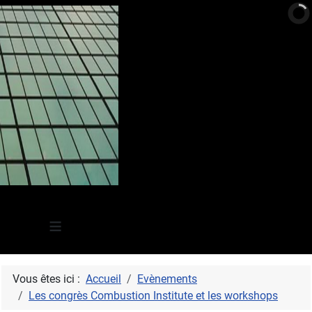
≡
Vous êtes ici :
Accueil
Evènements
Les congrès Combustion Institute et les workshops