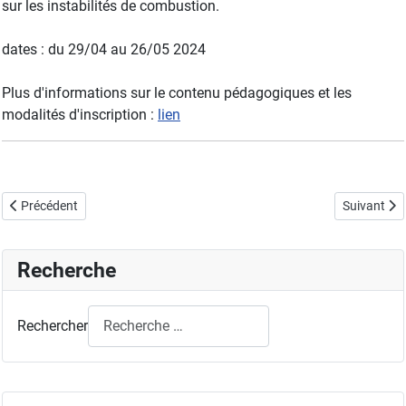
sur les instabilités de combustion.
dates : du 29/04 au 26/05 2024
Plus d'informations sur le contenu pédagogiques et les
modalités d'inscription :
lien
Article précédent : Colloque francophone "Combustion et Pollution A
Article sui
Précédent
Suivant
Recherche
Rechercher