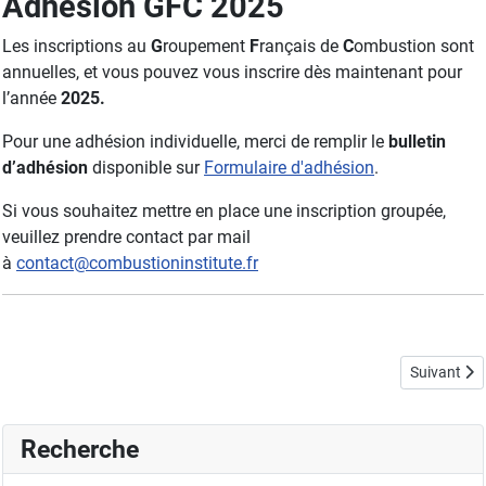
Adhésion GFC 2025
Les inscriptions au
G
roupement
F
rançais de
C
ombustion sont
annuelles, et vous pouvez vous inscrire dès maintenant pour
l’année
2025.
Pour une adhésion individuelle, merci de remplir le
bulletin
d’adhésion
disponible sur
Formulaire d'adhésion
.
Si vous souhaitez mettre en place une inscription groupée,
veuillez prendre contact par mail
à
contact@combustioninstitute.fr
Article sui
Suivant
Recherche