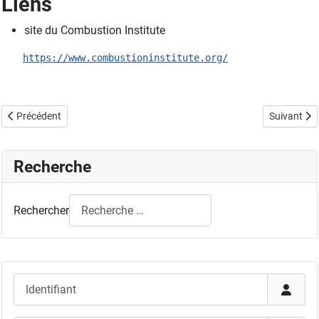
Liens
site du Combustion Institute
https://www.combustioninstitute.org/
Article précédent : Nous contacter
Article sui
Précédent
Suivant
Recherche
Rechercher
Identifiant